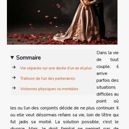
Dans la vie
Sommaire
de tout
couple, il
Vie séparée sur une durée d’un an et plus
arrive
Trahison de l’un des partenaires
parfois des
situations
Violences physiques ou mentales
difficiles au
point où
les ou l’un des conjoints décide de ne plus continuer. Il
ou elle veut désormais refaire sa vie, loin de l’être qui
fut jadis sa moitié. La solution possible, c’est le
divorce. Mais, le droit familial ne permet pas de