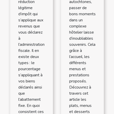
réduction
autochtones,
légitime
passer de
d’impôt qui
bons moments
s’applique aux
dans un
revenus que
complexe
vous déclarez
hôtelier laisse
à
d’inoubliables
l’administration
souvenirs. Cela
fiscale. Il en
grâce à
existe deux
l’accueil, les
types : le
différents
pourcentage
menus et
s’appliquant à
prestations
vos biens
proposés.
déclarés ainsi
Découvrez à
que
travers cet
l’abattement
article les
fixe. En quoi
plats, menus
consistent ces
et desserts