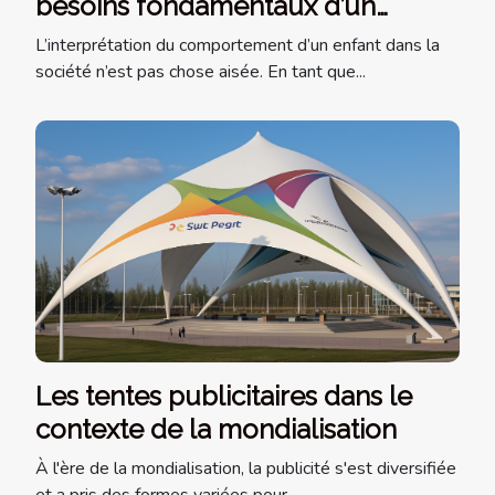
besoins fondamentaux d’un
enfant ?
L’interprétation du comportement d’un enfant dans la
société n’est pas chose aisée. En tant que...
Les tentes publicitaires dans le
contexte de la mondialisation
À l'ère de la mondialisation, la publicité s'est diversifiée
et a pris des formes variées pour...