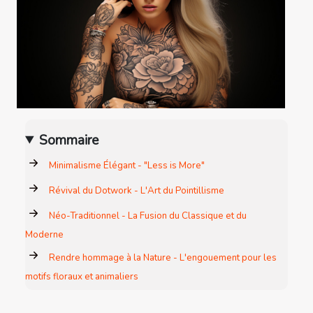
Sommaire
Minimalisme Élégant - "Less is More"
Révival du Dotwork - L'Art du Pointillisme
Néo-Traditionnel - La Fusion du Classique et du
Moderne
Rendre hommage à la Nature - L'engouement pour les
motifs floraux et animaliers