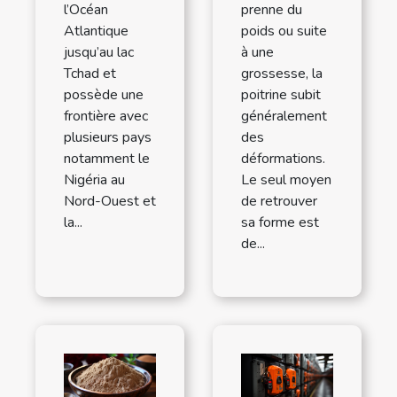
l’Océan
prenne du
Atlantique
poids ou suite
jusqu’au lac
à une
Tchad et
grossesse, la
possède une
poitrine subit
frontière avec
généralement
plusieurs pays
des
notamment le
déformations.
Nigéria au
Le seul moyen
Nord-Ouest et
de retrouver
la...
sa forme est
de...