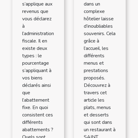
s’applique aux
dans un
revenus que
complexe
vous déclarez
hôtelier laisse
à
d’inoubliables
l’administration
souvenirs. Cela
fiscale. Il en
grâce à
existe deux
l’accueil, les
types : le
différents
pourcentage
menus et
s’appliquant à
prestations
vos biens
proposés.
déclarés ainsi
Découvrez à
que
travers cet
l’abattement
article les
fixe. En quoi
plats, menus
consistent ces
et desserts
différents
qui sont dans
abattements ?
un restaurant à
Quels sont
SAINT