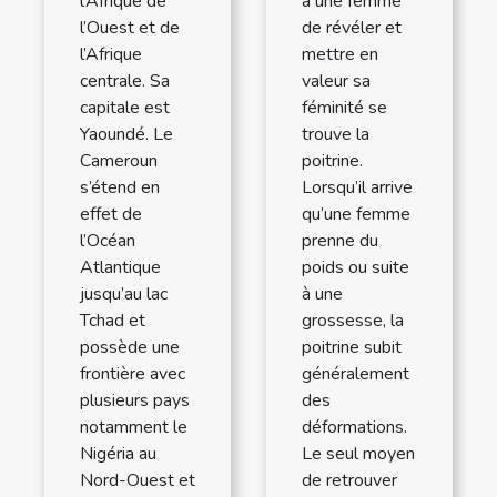
l’Afrique de
à une femme
l’Ouest et de
de révéler et
l’Afrique
mettre en
centrale. Sa
valeur sa
capitale est
féminité se
Yaoundé. Le
trouve la
Cameroun
poitrine.
s’étend en
Lorsqu’il arrive
effet de
qu’une femme
l’Océan
prenne du
Atlantique
poids ou suite
jusqu’au lac
à une
Tchad et
grossesse, la
possède une
poitrine subit
frontière avec
généralement
plusieurs pays
des
notamment le
déformations.
Nigéria au
Le seul moyen
Nord-Ouest et
de retrouver