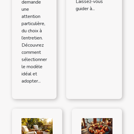
Laissez-vous
demande
guider à...
une
attention
particulière,
du choix à
l’entretien.
Découvrez
comment
sélectionner
le modèle
idéal et
adopter...