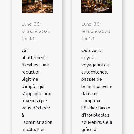
Lundi 30
Lundi 30
octobre 2023
octobre 2023
15:43
15:43
Un
Que vous
abattement
soyez
fiscal est une
voyageurs ou
réduction
autochtones,
légitime
passer de
d’impôt qui
bons moments
s’applique aux
dans un
revenus que
complexe
vous déclarez
hôtelier laisse
à
d’inoubliables
l’administration
souvenirs. Cela
fiscale. Il en
grâce à