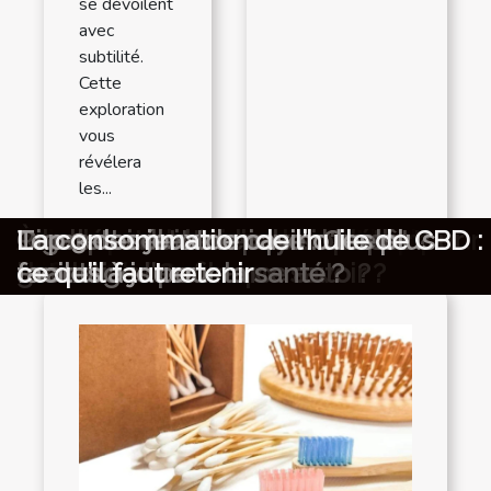
se dévoilent
avec
subtilité.
Cette
exploration
vous
révélera
les...
Techniques pour transformer une
Comment choisir la bonne
Comment choisir et entretenir son
Comment choisir le bon spécialiste
Comment transformer votre espace
Découverte culinaire : les tapas
Guide complet pour choisir des
Comment choisir le sac à dos parfait
Exploration des vins de Loire :
Comment choisir le bon spécialiste
Les accessoires en bambou, les
Comment les stickers pour ongles
Les avantages de l'agencement sur
Comment les tentes gonflables
Conseils pour choisir le meilleur
Découverte culinaire : les
Importance du ravalement de
Que faut-il savoir sur les vins de
Comment fabriquer un savon
Le figuier, que faut-il savoir ?
Abattement fiscal, ce qu’il faut
Que découvrir à l’Hôtel Fleurimont ?
Pourquoi choisir la destination
Chirurgie esthétique de la poitrine :
Que faut-il savoir sur la poudre
Le serrurier Boulogne-Billancourt,
Éclairage maison : Comment choisir
L’autohypnose : l’essentiel de ce qu’il
L’Imprimante 3D de quoi s’agit-il ?
Les implications de la réalité
Les motifs et tendances actuelles
Comment trouver une maison
Top 5 des absorbeurs d’humidité
Trois choses qui rendent les
Découvrez votre boutique de pièces
Quels sont les avantages d’une
Quels sont les plus grands jeux de
Qu’est-ce que le supply planning ?
Quelques raisons de faire appel à un
Comment s’occuper à la retraite ?
Que dire du célèbre groupe musical
3 avantages à investir dans
Comment choisir le meilleur casino
Comment choisir un site de
Monte-escalier : modèle et
Comment intégrer le design
Quels sont les bienfaits de l'Aloe
Cage pour animaux : comment s’y
Des conseils pour réussir votre une
Qui sont les fondateurs du cinéma
Quelle est l’importance de consulter
Les paris sportifs : Quels avantages
L'essentiel à savoir sur les casinos
Nos conseils pour bien faire votre
Qu’est-ce qu’un pari combiné ?
Comment bien choisir sa trottinette
Combien faut-il laisser sur un
Quelques urgences auxquelles vous
Portefeuille Lacoste: parlons en
Comment fonctionne une caméra
Où installer sa chauffeuse ?
Les aliments nécessaires pour un
Création d’entreprise : pourquoi
Pourquoi perdre du poids?
Comment choisir son oreiller ?
Voyage aux Seychelles : quelques
Comment bien préparer ses
TOP 2 des raisons pour lesquelles
Quelle est l’utilité d’une assurance
Orelsan : découvrez cette sélection
Comment choisir un clavier pour
Comment maîtriser le clavier Azerty
Quelques critères de choix d' une
Comment reconnaître qu'un casino
Les astuces pour être plus belle
Comment gagner aux jeux casino en
À Paris 9 : pourquoi choisir
Comment réussir les jeux de
Quelles banques françaises choisir
Quels sont les jeux les plus
Comment choisir une assurance
Consommation du CBD : découvrez
Le NFT Profit : parlons-en !
Que savoir sur les jeux de grattage ?
Comment défiscaliser en soutenant
Quel est le prix moyen pour
Pourquoi contacter un courtier
Comment assortir vos tenues avec
À quoi servent les bracelets et les
Brève histoire du Coran
Comment choisir sa mutuelle de
Comment choisir une montre pour
Quelle poussette canne choisir pour
Comment choisir un bon détecteur
À la découverte d’un coupe de
Quelles sont les exclusions de
Pourquoi doit-on payer l'impôt ?
Cigarette électronique : Quels
Top 3 des jeux de casino les plus
La consommation de l’huile de CBD :
salle de bain standard en oasis
combinaison de survie pour vos
kayak gonflable pour une durabilité
juridique pour vos besoins ?
extérieur en oasis de détente ?
incontournables et où les déguster
gants tactiques adaptés aux
pour chaque occasion
élégance et finesse des sauvignons
pour vos travaux d'assainissement
incontournables des salles de bains
révolutionnent la manucure
mesure pour optimiser votre espace
peuvent transformer vos
service de plomberie d'urgence
incontournables de la gastronomie
façade pour l'entretien de votre
Bourgogne ?
naturel soi-même ?
retenir !
Cameroun pour vos vacances ?
Quels sont les avantages ?
chébé ?
pourquoi lui faire appel ?
un ruban LED ?
faut retenir !
virtuelle dans le secteur du tourisme
du tatouage
adaptée aux Personnes à Mobilité
chapeaux Bob spéciaux
détachées de smartphone en ligne
écharpe de portage ?
casino en ligne ?
déboucheur de canalisation
Beatles ?
l'immobilier
en ligne avec bonus sans le premier
rencontre?
fonctionnement
scandinave à votre maison ?
Vera ?
prendre pour un bon choix ?
location de voiture
américain ?
un dictionnaire français ?
offrent-ils ?
en ligne
choix de cadre 30×30
?
compte courant ?
pouvez faire face à Strasbourg
embarquée ?
sportif
choisir une plaque ?
conseils pour le préparer ?
vacances ?
vous avez besoin d'une agence de
d’habitation ?
de ses trois hits les plus percutants
son ordinateur ?
agence de voyage ?
est fiable ?
sans dépenser
ligne ?
HelloPlombier.com ?
casino ?
en tant que non-résident ?
pratiques et simples à jouer sur les
auto en ligne ?
ici l'essentiel à savoir
les PME françaises ?
déménager à Nancy ?
d'assurance santé ?
un bijou fantaisie ?
bijoux en ambre ?
santé ?
enfant ?
votre bébé ?
de métaux ?
bordure sans fil : que savoir ?
garanties l’assurance auto ?
avantages pour la santé ?
faciles à jouer
ce qu’il faut retenir
relaxante
besoins maritimes ?
maximale ?
missions militaires
blancs
écoresponsables
moderne
cuisine
événements en spectacles
à Dinard
maison
Réduite ?
dépôt ?
voyage pour votre prochain voyage
plateformes de casino ?